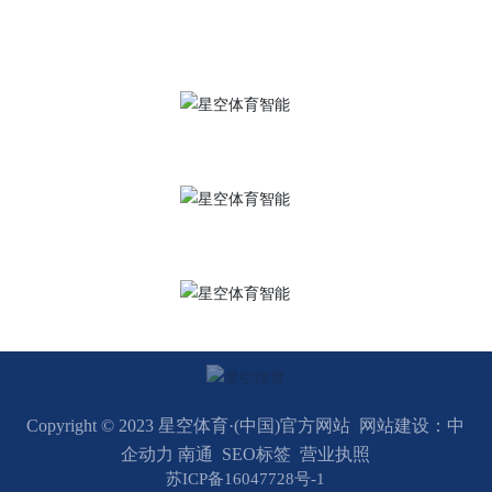
邮 箱：
gszk@zjjingkeyi.com
手机官网
2020
抖音号
星空体育智科在上海证券交易所科创板上市，
视频号
2016
南通星空体育机电集团有限公司更名为星空体
Copyright © 2023 星空体育·(中国)官方网站 网站建设：中
企动力 南通
SEO标签
营业执照
苏ICP备16047728号-1