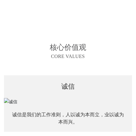
核心价值观
CORE VALUES
诚信
诚信是我们的工作准则，人以诚为本而立，业以诚为
本而兴。