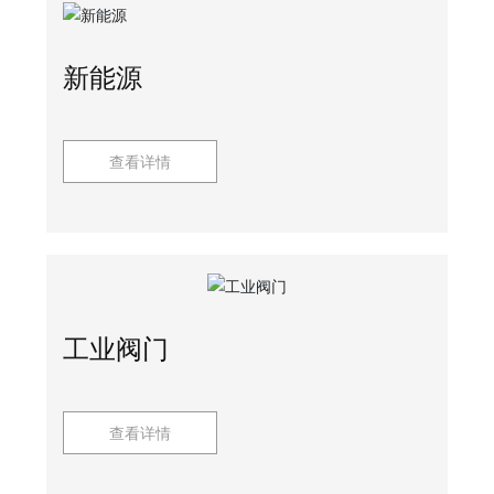
新能源
查看详情
工业阀门
查看详情