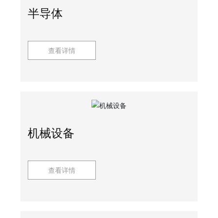
半导体
查看详情
机械设备
查看详情